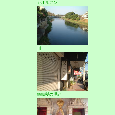
カオルアン
川
鋼鉄髪の毛??