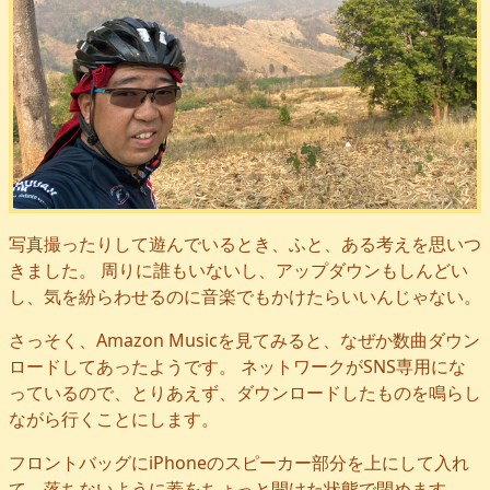
写真撮ったりして遊んでいるとき、ふと、ある考えを思いつ
きました。 周りに誰もいないし、アップダウンもしんどい
し、気を紛らわせるのに音楽でもかけたらいいんじゃない。
さっそく、Amazon Musicを見てみると、なぜか数曲ダウン
ロードしてあったようです。 ネットワークがSNS専用にな
っているので、とりあえず、ダウンロードしたものを鳴らし
ながら行くことにします。
フロントバッグにiPhoneのスピーカー部分を上にして入れ
て、落ちないように蓋をちょっと開けた状態で閉めます。