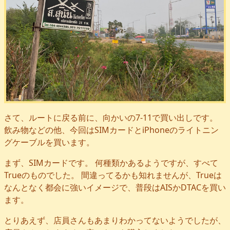
さて、ルートに戻る前に、向かいの7-11で買い出しです。
飲み物などの他、今回はSIMカードとiPhoneのライトニン
グケーブルを買います。
まず、SIMカードです。 何種類かあるようですが、すべて
Trueのものでした。 間違ってるかも知れませんが、Trueは
なんとなく都会に強いイメージで、普段はAISかDTACを買い
ます。
とりあえず、店員さんもあまりわかってないようでしたが、