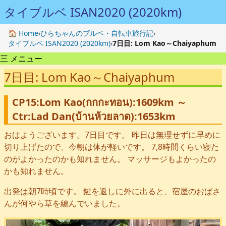
タイブルベ ISAN2020 (2020km)
🏠 Home
›
ひらちゃんのブルベ・自転車旅行記
›
タイブルベ ISAN2020 (2020km)
›
7日目: Lom Kao～Chaiyaphum
三 メニュー
7日目: Lom Kao～Chaiyaphum
CP15:Lom Kao(กกกะทอน):1609km ～
Ctr:Lad Dan(บ้านห้วยลาด):1653km
おはようございます。7日目です。 昨日は無理せずに早めに
切り上げたので、今朝は体が軽いです。 7,8時間くらい寝た
のがよかったのかも知れません。 マッサージもよかったの
かも知れません。
出発は朝7時頃です。 鍵を返しに外に出ると、宿屋のおばさ
んが何やら草を編んでいました。