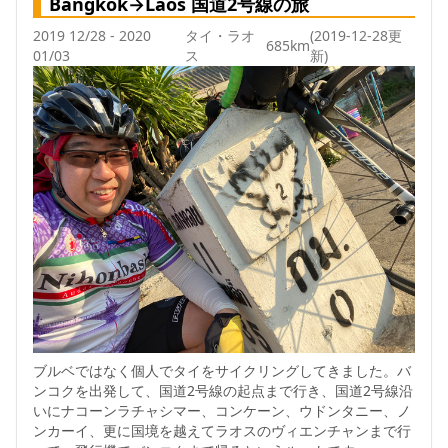
Bangkok→Laos 国道2号線の旅
2019 12/28 - 2020
タイ・ラオ
(2019-12-28更
685km
01/03
ス
新)
ブルベではなく個人でタイをサイクリングしてきました。バ
ンコクを出発して、国道2号線の起点まで行き、国道2号線沿
いにナコーンラチャシマー、コンケーン、ウドンタニー、ノ
ンカーイ、更に国境を越えてラオスのヴィエンチャンまで行