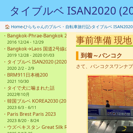
タイブルベ ISAN2020 (20
🏠 Home
›
ひらちゃんのブルベ・自転車旅行記
›
タイブルベ ISAN2020 
・
Bangkok-Phrae-Bangkok 2016
事前準備 現地
2016 12/24 - 12/29
・
Bangkok→Laos 国道2号線の旅
到着～バンコク
2019 12/28 - 2020 01/03
・
タイブルベ ISAN2020 (2020km)
さて、バンコクスワンナプ
2020 2/2 - 2/9
・
BRM911日本橋200
2021 10/30
・
タイで犬に噛まれた話
2022年10月
・
韓国ブルベ KOREA2030 (2030km)
2023 6/3 - 6/11
・
Paris Brest Paris 2023
2023 8/20 - 8/24
・
ウズベキスタン Great Silk Road 2000km