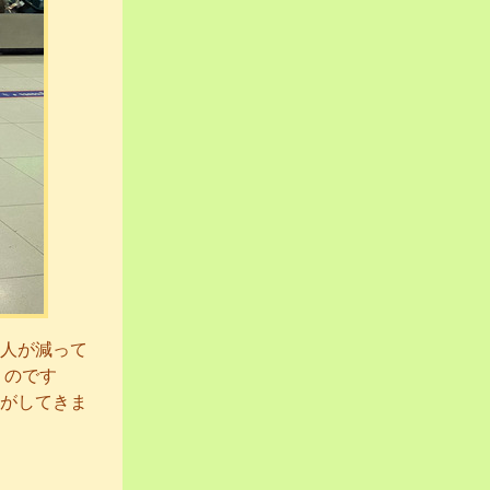
人が減って
うのです
がしてきま