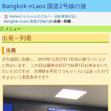
Bangkok→Laos 国道2号線の旅
🏠 Home
›
ひらちゃんのブルベ・自転車旅行記
›
Bangkok→Laos 国道2号線の旅
›
出発～到着
三 メニュー
出発～到着
出発
夕方成田に到着し、2019年12月27日 18:35の便でバンコク
に向かいます。 この日は最終出社日で結局1日お休みをいた
だいたのですが、大掃除を手伝うつもりくらいはあったので
すよという意思表示です?!