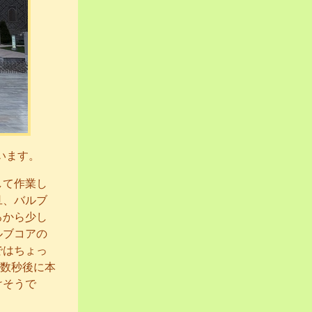
います。
して作業し
旦、バルブ
ろから少し
ルブコアの
ではちょっ
数秒後に本
けそうで