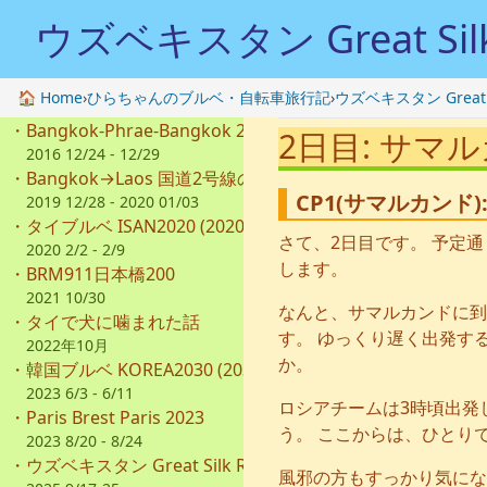
ウズベキスタン Great Silk
🏠 Home
›
ひらちゃんのブルベ・自転車旅行記
›
ウズベキスタン Great Si
・
Bangkok-Phrae-Bangkok 2016
2日目: サマ
2016 12/24 - 12/29
・
Bangkok→Laos 国道2号線の旅
CP1(サマルカンド): 
2019 12/28 - 2020 01/03
・
タイブルベ ISAN2020 (2020km)
さて、2日目です。 予定通り
2020 2/2 - 2/9
します。
・
BRM911日本橋200
2021 10/30
なんと、サマルカンドに到
・
タイで犬に噛まれた話
す。 ゆっくり遅く出発す
2022年10月
か。
・
韓国ブルベ KOREA2030 (2030km)
2023 6/3 - 6/11
ロシアチームは3時頃出発
・
Paris Brest Paris 2023
う。 ここからは、ひとり
2023 8/20 - 8/24
・
ウズベキスタン Great Silk Road 2000km
風邪の方もすっかり気にな