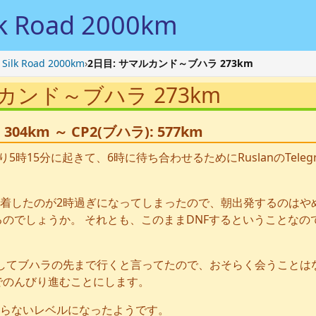
 Road 2000km
lk Road 2000km
›
2日目: サマルカンド～ブハラ 273km
ルカンド～ブハラ 273km
304km ～ CP2(ブハラ): 577km
5時15分に起きて、6時に待ち合わせるためにRuslanのTeleg
着したのが2時過ぎになってしまったので、朝出発するのはや
るのでしょうか。 それとも、このままDNFするということなの
してブハラの先まで行くと言ってたので、おそらく会うことは
でのんびり進むことにします。
らないレベルになったようです。