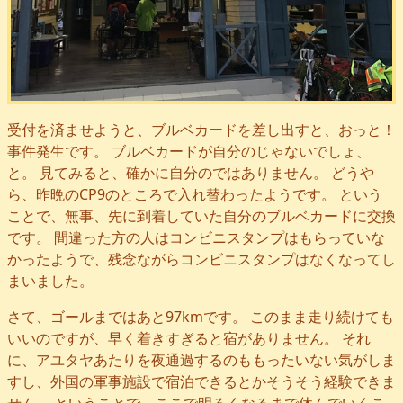
受付を済ませようと、ブルベカードを差し出すと、おっと！
事件発生です。 ブルベカードが自分のじゃないでしょ、
と。 見てみると、確かに自分のではありません。 どうや
ら、昨晩のCP9のところで入れ替わったようです。 という
ことで、無事、先に到着していた自分のブルベカードに交換
です。 間違った方の人はコンビニスタンプはもらっていな
かったようで、残念ながらコンビニスタンプはなくなってし
まいました。
さて、ゴールまではあと97kmです。 このまま走り続けても
いいのですが、早く着きすぎると宿がありません。 それ
に、アユタヤあたりを夜通過するのももったいない気がしま
すし、外国の軍事施設で宿泊できるとかそうそう経験できま
せん。 ということで、ここで明るくなるまで休んでいくこ