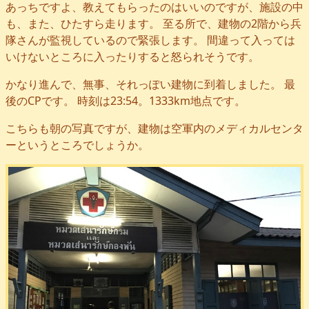
あっちですよ、教えてもらったのはいいのですが、施設の中
も、また、ひたすら走ります。 至る所で、建物の2階から兵
隊さんが監視しているので緊張します。 間違って入っては
いけないところに入ったりすると怒られそうです。
かなり進んで、無事、それっぽい建物に到着しました。 最
後のCPです。 時刻は23:54。1333km地点です。
こちらも朝の写真ですが、建物は空軍内のメディカルセンタ
ーというところでしょうか。