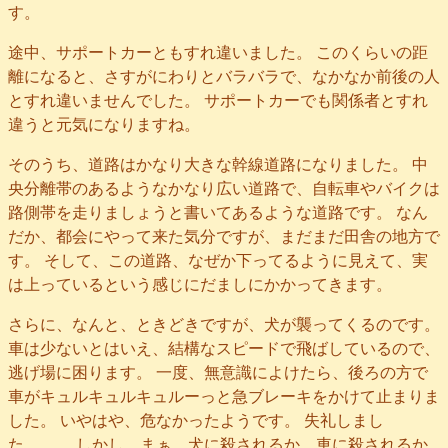
す。
途中、サポートカーともすれ違いました。 このくらいの距
離になると、さすがにわりとバラバラで、なかなか前後の人
とすれ違いませんでした。 サポートカーでも関係者とすれ
違うと元気になりますね。
そのうち、道路はかなり大きな幹線道路になりました。 中
央分離帯のあるようなかなり広い道路で、自転車やバイクは
路側帯を走りましょうと書いてあるような道路です。 なん
だか、都会にやって来た気分ですが、まだまだ田舎の地方で
す。 そして、この道路、なぜか下ってるように見えて、実
は上っているという感じにだましにかかってきます。
さらに、なんと、ときどきですが、犬が襲ってくるのです。
車は少ないとはいえ、結構なスピードで飛ばしているので、
逃げ場に困ります。 一度、無意識によけたら、後ろの方で
車がキュルキュルキュルーっと急ブレーキをかけて止まりま
した。 いやはや、危なかったようです。 失礼しまし
た。。。 しかし、まぁ、犬に殺されるか、車に殺されるか