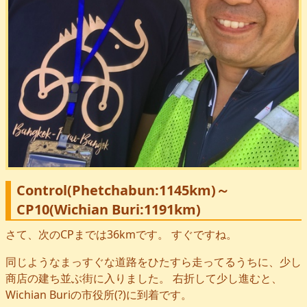
Control(Phetchabun:1145km)～
CP10(Wichian Buri:1191km)
さて、次のCPまでは36kmです。 すぐですね。
同じようなまっすぐな道路をひたすら走ってるうちに、少し
商店の建ち並ぶ街に入りました。 右折して少し進むと、
Wichian Buriの市役所(?)に到着です。