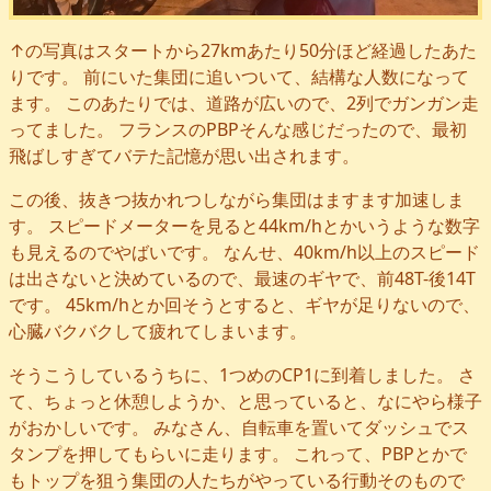
↑の写真はスタートから27kmあたり50分ほど経過したあた
りです。 前にいた集団に追いついて、結構な人数になって
ます。 このあたりでは、道路が広いので、2列でガンガン走
ってました。 フランスのPBPそんな感じだったので、最初
飛ばしすぎてバテた記憶が思い出されます。
この後、抜きつ抜かれつしながら集団はますます加速しま
す。 スピードメーターを見ると44km/hとかいうような数字
も見えるのでやばいです。 なんせ、40km/h以上のスピード
は出さないと決めているので、最速のギヤで、前48T-後14T
です。 45km/hとか回そうとすると、ギヤが足りないので、
心臓バクバクして疲れてしまいます。
そうこうしているうちに、1つめのCP1に到着しました。 さ
て、ちょっと休憩しようか、と思っていると、なにやら様子
がおかしいです。 みなさん、自転車を置いてダッシュでス
タンプを押してもらいに走ります。 これって、PBPとかで
もトップを狙う集団の人たちがやっている行動そのもので