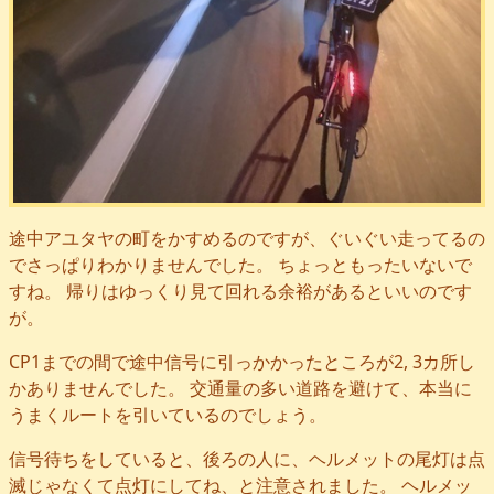
途中アユタヤの町をかすめるのですが、ぐいぐい走ってるの
でさっぱりわかりませんでした。 ちょっともったいないで
すね。 帰りはゆっくり見て回れる余裕があるといいのです
が。
CP1までの間で途中信号に引っかかったところが2, 3カ所し
かありませんでした。 交通量の多い道路を避けて、本当に
うまくルートを引いているのでしょう。
信号待ちをしていると、後ろの人に、ヘルメットの尾灯は点
滅じゃなくて点灯にしてね、と注意されました。 ヘルメッ