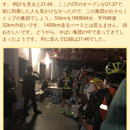
す。 時計を見ると21:44。 ここのCPのオープンが21:37で、
前に到着した人も見かけなかったので、この集団がおそらく
トップの集団でしょう。 55kmを1時間44分、平均時速
32km/h近いです。 1400km走るペースとは思えません。 頭
おかしいです。 どうやら、やばい集団の中で走ってきてし
まったようです。 列に並んで記録は21:46でした。