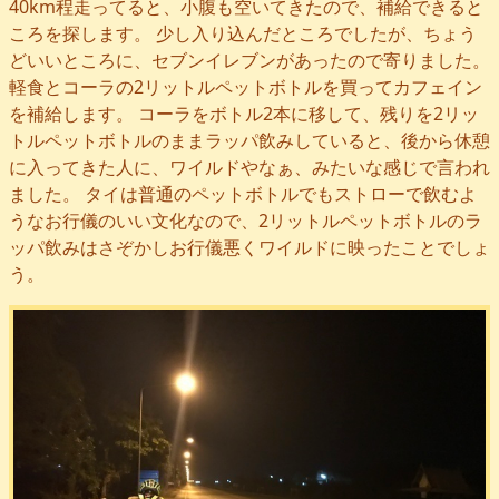
40km程走ってると、小腹も空いてきたので、補給できると
ころを探します。 少し入り込んだところでしたが、ちょう
どいいところに、セブンイレブンがあったので寄りました。
軽食とコーラの2リットルペットボトルを買ってカフェイン
を補給します。 コーラをボトル2本に移して、残りを2リッ
トルペットボトルのままラッパ飲みしていると、後から休憩
に入ってきた人に、ワイルドやなぁ、みたいな感じで言われ
ました。 タイは普通のペットボトルでもストローで飲むよ
うなお行儀のいい文化なので、2リットルペットボトルのラ
ッパ飲みはさぞかしお行儀悪くワイルドに映ったことでしょ
う。