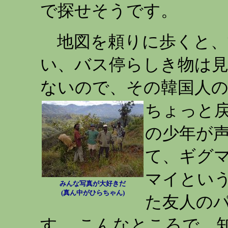
で探せそうです。
地図を頼りに歩くと、
い、バス停らしき物は見
ないので、その韓国人
ちょっと
の少年が声
て、ギグマ
マイとい
みんな写真が大好きだ
(真ん中がひらちゃん)
た友人の
す。 こんなところで、