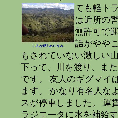
ても軽ト
は近所の警
無許可で
話がややこ
こんな感じの山なみ
もされていない激しい山
下って、川を渡り、ま
です。 友人のギグマイ
ます。 かなり有名人な
スが停車しました。 運
ラジエータに水を補給す