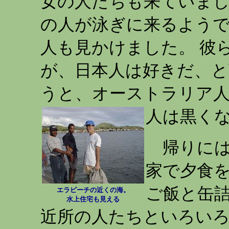
女の人たちも来ていまし
の人が泳ぎに来るようです
人も見かけました。 彼
が、日本人は好きだ、と
うと、オーストラリア
人は黒く
帰りには
家で夕食
ご飯と缶詰
エラビーチの近くの海。
水上住宅も見える
近所の人たちといろいろ