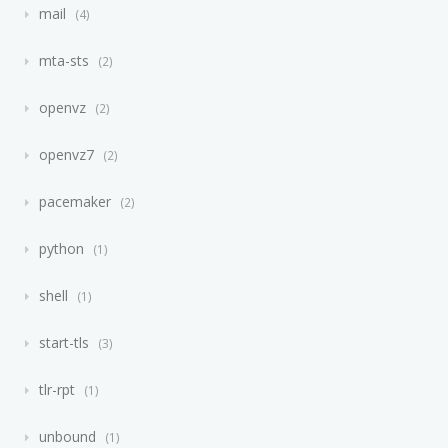
mail
4
mta-sts
2
openvz
2
openvz7
2
pacemaker
2
python
1
shell
1
start-tls
3
tlr-rpt
1
unbound
1