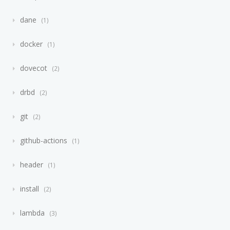
dane
1
docker
1
dovecot
2
drbd
2
git
2
github-actions
1
header
1
install
2
lambda
3