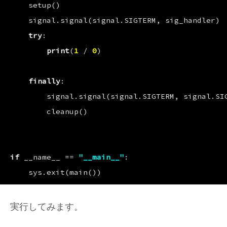
setup
()
signal
.
signal
(
signal
.
SIGTERM
,
sig_handler
)
try
:
print
(
1
/
0
)
finally
:
signal
.
signal
(
signal
.
SIGTERM
,
signal
.
SI
cleanup
()
if
__name__
==
"__main__"
:
sys
.
exit
(
main
())
実行してみます。