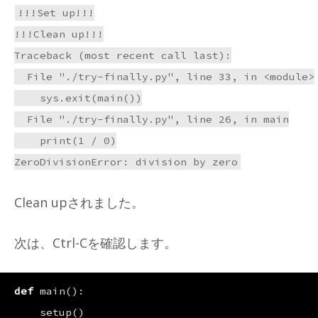
!!!Set up!!!

!!!Clean up!!!

Traceback (most recent call last):

  File "./try-finally.py", line 33, in <module>

    sys.exit(main())

  File "./try-finally.py", line 26, in main

    print(1 / 0)

Clean upされました。
次は、Ctrl-Cを確認します。
def
main
():
setup
()