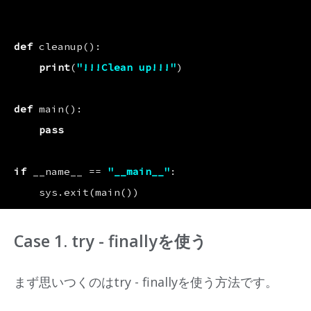
def
cleanup
():
print
(
"!!!Clean up!!!"
)
def
main
():
pass
if
__name__
==
"__main__"
:
sys
.
exit
(
main
())
Case 1. try - finallyを使う
まず思いつくのはtry - finallyを使う方法です。