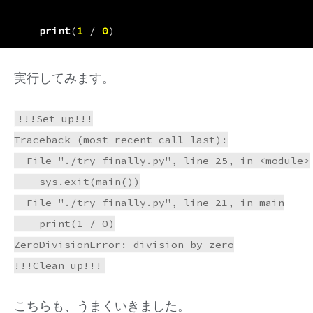
print
(
1
/
0
)
実行してみます。
!!!Set up!!!

Traceback (most recent call last):

  File "./try-finally.py", line 25, in <module>

    sys.exit(main())

  File "./try-finally.py", line 21, in main

    print(1 / 0)

ZeroDivisionError: division by zero

こちらも、うまくいきました。