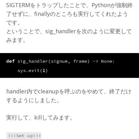
SIGTERMをトラップしたことで、Pythonが強制終
了せずに、finallyのところも実行してくれたよう
です。
ということで、sig_handlerを次のように変更して
みます。
def
sig_handler
(
signum
,
frame
)
->
None
:
sys
.
exit
(
1
)
handler内でcleanupを呼ぶのをやめて、終了だけ
するようにしました。
実行して、killしてみます。
!!!Set up!!!
