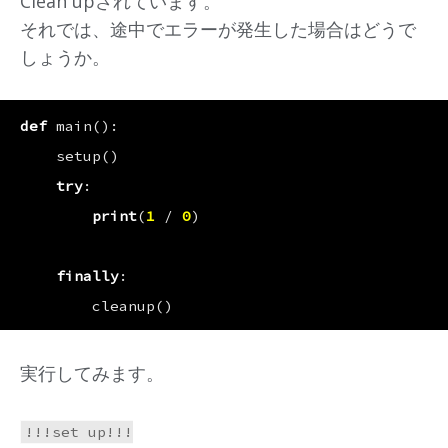
Clean upされています。
それでは、途中でエラーが発生した場合はどうで
しょうか。
def
main
():
setup
()
try
:
print
(
1
/
0
)
finally
:
cleanup
()
実行してみます。
!!!set up!!!
