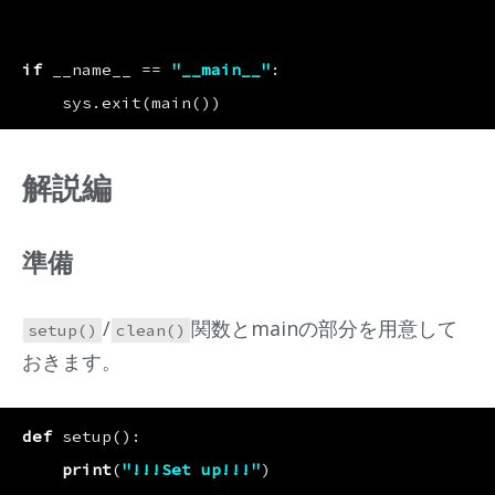
if
__name__
==
"__main__"
:
sys
.
exit
(
main
())
解説編
準備
/
関数とmainの部分を用意して
setup()
clean()
おきます。
def
setup
():
print
(
"!!!Set up!!!"
)