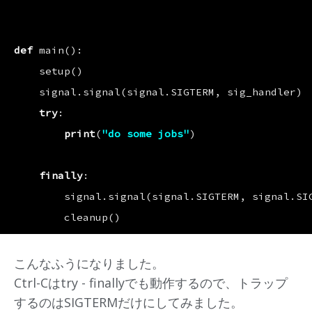
def
main
():
setup
()
signal
.
signal
(
signal
.
SIGTERM
,
sig_handler
)
try
:
print
(
"do some jobs"
)
finally
:
signal
.
signal
(
signal
.
SIGTERM
,
signal
.
SI
cleanup
()
こんなふうになりました。
Ctrl-Cはtry - finallyでも動作するので、トラップ
するのはSIGTERMだけにしてみました。