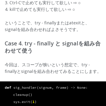
Ctrl-Cで止めても実行して欲しい ⇨ ○
killで止めても実行して欲しい ⇨ ○
ということで、try - finallyまたはatexitと、
signalを組み合わせればよさそうです。
Case 4. try - finally と signalを組み合
わせて使う
今回は、スコープが狭いという想定で、try -
finallyとsignalを組み合わせてみることにします。
def
sig_handler
(
signum
,
frame
)
->
None
:
cleanup
()
sys
.
exit
(
1
)