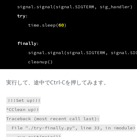
signal
.
signal
(
signal
.
SIGTERM
,
sig_handler
)
try
:
time
.
sleep
(
60
)
finally
:
signal
.
signal
(
signal
.
SIGTERM
,
signal
.
SI
cleanup
()
実行して、途中でCtrl-Cを押してみます。
!!!Set up!!!

^CClean up!!

Traceback (most recent call last):

  File "./try-finally.py", line 33, in <module>
