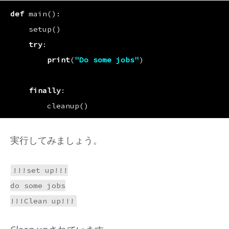
def
main
():
setup
()
try
:
print
(
"Do some jobs"
)
finally
:
cleanup
()
実行してみましょう。
!!!set up!!!

do some jobs
