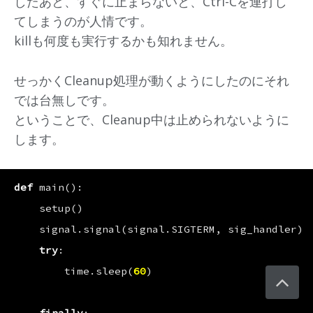
したあと、すぐに止まらないと、Ctrl-Cを連打し
てしまうのが人情です。
killも何度も実行するかも知れません。
せっかくCleanup処理が動くようにしたのにそれ
では台無しです。
ということで、Cleanup中は止められないように
します。
def
main
():
setup
()
signal
.
signal
(
signal
.
SIGTERM
,
sig_handler
)
try
:
time
.
sleep
(
60
)
finally
: