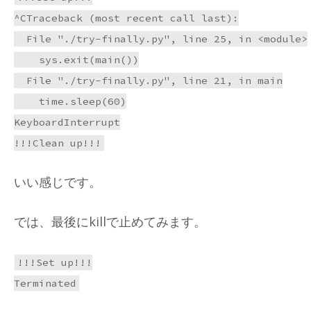
^CTraceback (most recent call last):

  File "./try-finally.py", line 25, in <module>

    sys.exit(main())

  File "./try-finally.py", line 21, in main

    time.sleep(60)

KeyboardInterrupt

いい感じです。
では、最後にkillで止めてみます。
!!!Set up!!!
