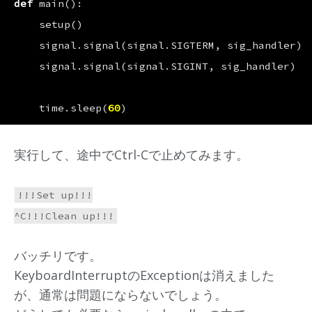
def
main
():
setup
()
signal
.
signal
(
signal
.
SIGTERM
,
sig_handler
)
signal
.
signal
(
signal
.
SIGINT
,
sig_handler
)
time
.
sleep
(
60
)
実行して、途中でCtrl-Cで止めてみます。
!!!Set up!!!

バッチリです。
KeyboardInterruptのExceptionは消えました
が、通常は問題にならないでしょう。