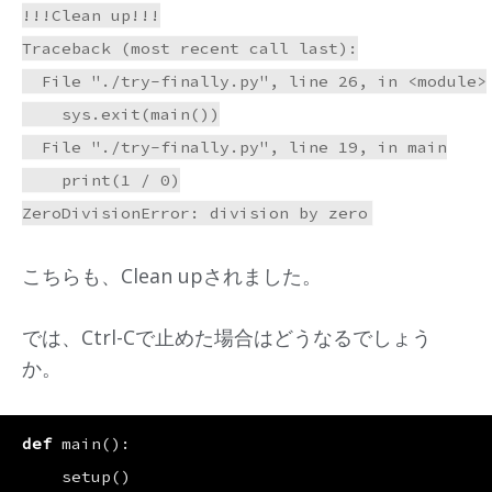
!!!Clean up!!!

Traceback (most recent call last):

  File "./try-finally.py", line 26, in <module>

    sys.exit(main())

  File "./try-finally.py", line 19, in main

    print(1 / 0)

こちらも、Clean upされました。
では、Ctrl-Cで止めた場合はどうなるでしょう
か。
def
main
():
setup
()