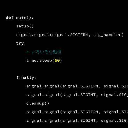
def
main
():
setup
()
signal
.
signal
(
signal
.
SIGTERM
,
sig_handler
)
try
:
# いろいろな処理
time
.
sleep
(
60
)
finally
:
signal
.
signal
(
signal
.
SIGTERM
,
signal
.
SI
signal
.
signal
(
signal
.
SIGINT
,
signal
.
SIG
cleanup
()
signal
.
signal
(
signal
.
SIGTERM
,
signal
.
SI
signal
.
signal
(
signal
.
SIGINT
,
signal
.
SIG