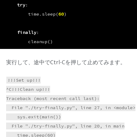
try
:
time
.
sleep
(
60
)
finally
:
cleanup
()
実行して、途中でCtrl-Cを押して止めてみます。
!!!Set up!!!

^C!!!Clean up!!!

Traceback (most recent call last):

  File "./try-finally.py", line 27, in <module>

    sys.exit(main())

  File "./try-finally.py", line 20, in main

    time.sleep(60)
