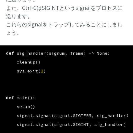
また、Ctrl-CはSIGINTというsignalをプロセスに
送ります。
これらのsignalをトラップしてみることにしまし
ょう。
def
sig_handler
(
signum
,
frame
)
->
None
:
cleanup
()
sys
.
exit
(
1
)
def
main
():
setup
()
signal
.
signal
(
signal
.
SIGTERM
,
sig_handler
)
signal
.
signal
(
signal
.
SIGINT
,
sig_handler
)