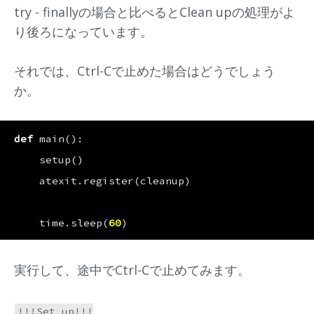
try - finallyの場合と比べるとClean upの処理がよ
り後ろになっています。
それでは、Ctrl-Cで止めた場合はどうでしょう
か。
def
main
():
setup
()
atexit
.
register
(
cleanup
)
time
.
sleep
(
60
)
実行して、途中でCtrl-Cで止めてみます。
!!!Set up!!!
