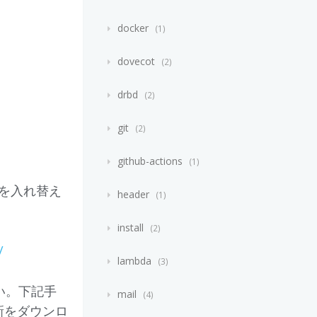
docker
1
dovecot
2
drbd
2
git
2
github-actions
1
elを入れ替え
header
1
install
2
/
lambda
3
い。下記手
mail
4
新をダウンロ