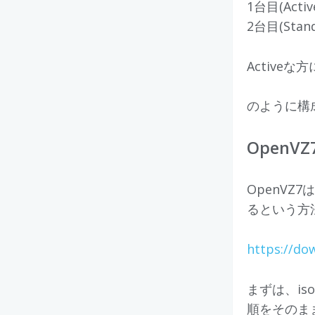
1台目(Active)
2台目(Standb
Activeな方に
のように構
OpenV
OpenVZ7
るという方
https://do
まずは、i
順をそのま