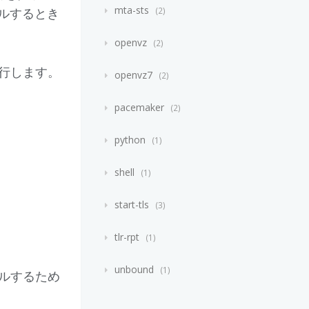
mta-sts
ールするとき
2
openvz
2
行します。
openvz7
2
pacemaker
2
python
1
shell
1
start-tls
3
tlr-rpt
1
unbound
1
イルするため