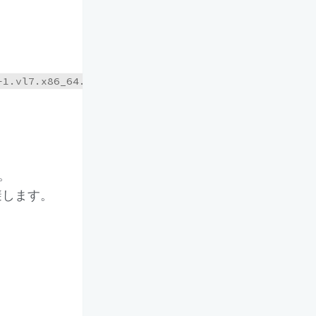
。
避します。