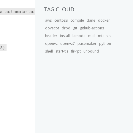
TAG CLOUD
aws
centos8
compile
dane
docker
dovecot
drbd
git
github-actions
header
install
lambda
mail
mta-sts
openvz
openvz7
pacemaker
python
shell
start-tls
tlr-rpt
unbound