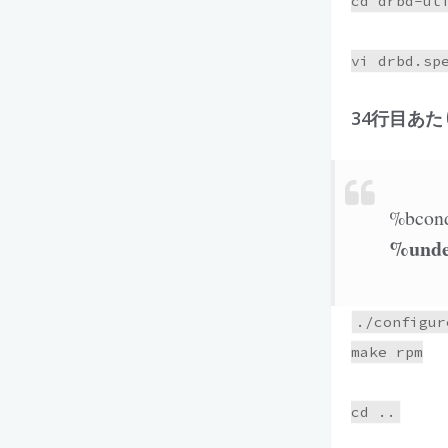
cd drbd-uti
34行目あ
%bcond
%undef
./configure
make rpm
