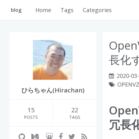
Home
Tags
Categories
blog
Open
長化
2020-03
OPENV
ひらちゃん(Hirachan)
Open
15
22
POSTS
TAGS
冗長