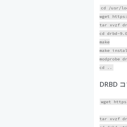
cd /usr/lo
wget https
tar xvzf dr
cd drbd-9.0
make

make instal
modprobe dr
DRBD 
wget https
tar xvzf dr