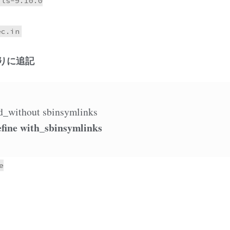
ls-9.10.0

たりに追記
_without sbinsymlinks
ine with_sbinsymlinks

