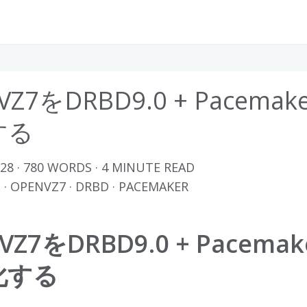
VZ7をDRBD9.0 + Pacema
する
-28
· 780 WORDS · 4 MINUTE READ
Z
·
OPENVZ7
·
DRBD
·
PACEMAKER
VZ7をDRBD9.0 + Pacema
化する