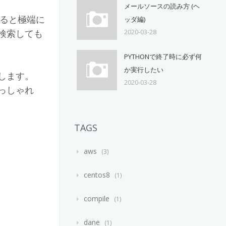
メールソースの読み方 (ヘ
なると極端に
ッダ編)
検索しても
2020-03-28
PYTHONで終了時に必ず何
か実行したい
します。
2020-03-28
っしゃれ
TAGS
aws
3
centos8
1
compile
1
dane
1