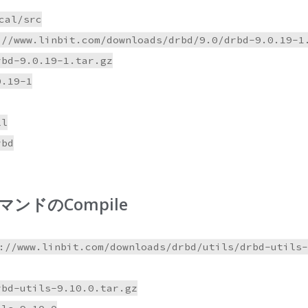
cal/src

://www.linbit.com/downloads/drbd/9.0/drbd-9.0.19-1.
bd-9.0.19-1.tar.gz

.19-1

l

bd

コマンドのCompile
://www.linbit.com/downloads/drbd/utils/drbd-utils-
bd-utils-9.10.0.tar.gz
