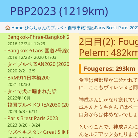
PBP2023 (1219km)
🏠 Home
›
ひらちゃんのブルベ・自転車旅行記
›
Paris Brest Paris 202
・
Bangkok-Phrae-Bangkok 2016
2日目(2): Foug
2016 12/24 - 12/29
Pelem: 482k
・
Bangkok→Laos 国道2号線の旅
2019 12/28 - 2020 01/03
・
タイブルベ ISAN2020 (2020km)
Fougeres: 293km 
2020 2/2 - 2/9
・
BRM911日本橋200
食堂は何部屋かに分かれて
2021 10/30
に、ここもヴィレンヌと同
・
タイで犬に噛まれた話
2022年10月
神成さんはかなり疲れてい
・
韓国ブルベ KOREA2030 (2030km)
成さんとミキさんではペー
2023 6/3 - 6/11
自分からは休めないでしょ
・
Paris Brest Paris 2023
2023 8/20 - 8/24
ということで、神成さんに
・
ウズベキスタン Great Silk Road 2000km
んをルデアックあたりまで