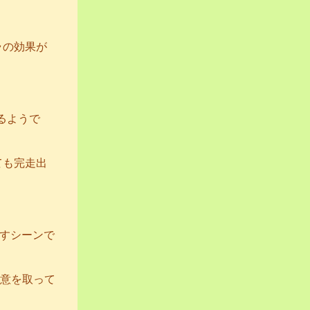
ラの効果が
るようで
ても完走出
出すシーンで
合意を取って