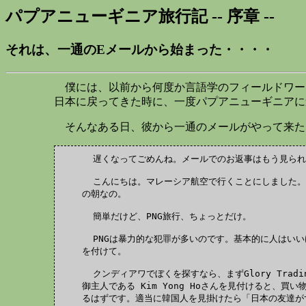
パプアニューギニア旅行記 -- 序章 --
それは、一通のEメールから始まった・・・・
僕には、以前から何度か言語学のフィールドワー
日本に戻ってきた時に、一度パプアニューギニアに
そんなある日、彼から一通のメールがやって来た
  遅くなってごめんね。メールでのお返事はもう見られ
  こんにちは。マレーシア航空で行くことにしました。
の朝なの。

  簡単だけど、PNG旅行、ちょっとだけ。

  PNGは暴力的な犯罪が多いのです。基本的に人はいい
を付けて。

  クンディアワでぼくを探すなら、まずGlory Trad
御主人である Kim Yong Hoさんを見付けると、買い
るはずです。適当に韓国人を見掛けたら「日本の友達が