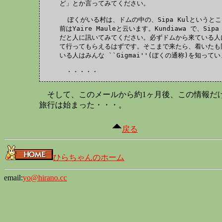
ど」とか言ってみてください。

  ぼくがいる村は、ドムの中の、Sipa Kulというと
前はYaire Mauleと云います。Kundiawa で、Si
だと人に訊いてみてください。必ずドムから來ている人
て行ってもらえるはずです。そこまで来たら、着いたも
いる人はみんな ``Gigmai''(ぼくの通称)を知ってい
そして、このメールから約1ヶ月後、この情報だ
旅行は始まった・・・。
戻る
ひらちゃんのホーム
email:
yo@hirano.cc