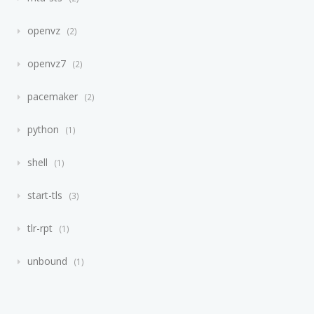
openvz
2
openvz7
2
pacemaker
2
python
1
shell
1
start-tls
3
tlr-rpt
1
unbound
1