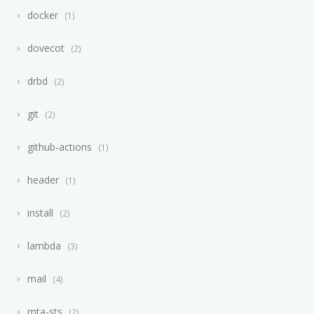
docker
1
dovecot
2
drbd
2
git
2
github-actions
1
header
1
install
2
lambda
3
mail
4
mta-sts
2