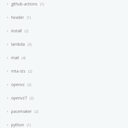
github-actions
1
header
1
install
2
lambda
3
mail
4
mta-sts
2
openvz
2
openvz7
2
pacemaker
2
python
1