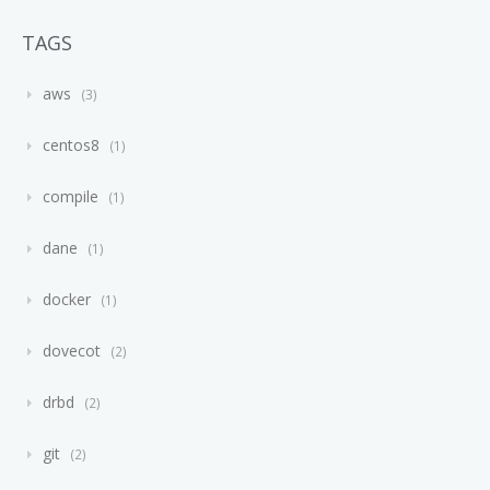
TAGS
aws
3
centos8
1
compile
1
dane
1
docker
1
dovecot
2
drbd
2
git
2