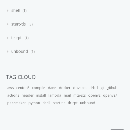
shell
1
start-tls
3
tlr-rpt
1
unbound
1
TAG CLOUD
aws
centos8
compile
dane
docker
dovecot
drbd
git
github-
actions
header
install
lambda
mail
mta-sts
openvz
openvz7
pacemaker
python
shell
start-tls
tlr-rpt
unbound