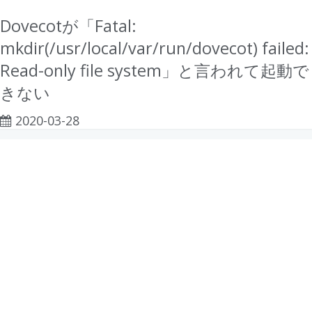
Dovecotが「Fatal:
mkdir(/usr/local/var/run/dovecot) failed:
Read-only file system」と言われて起動で
きない
2020-03-28