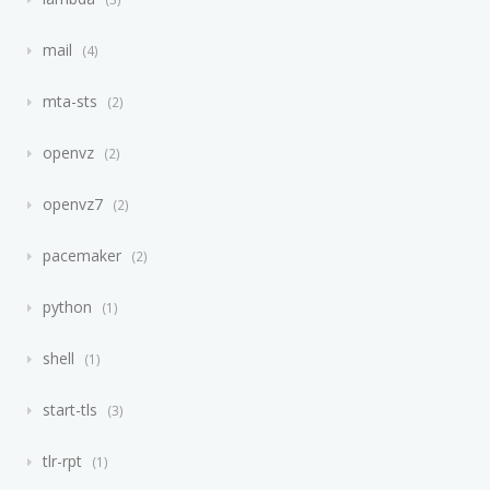
mail
4
mta-sts
2
openvz
2
openvz7
2
pacemaker
2
python
1
shell
1
start-tls
3
tlr-rpt
1