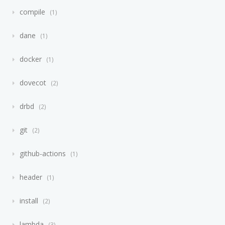
compile
1
dane
1
docker
1
dovecot
2
drbd
2
git
2
github-actions
1
header
1
install
2
lambda
3