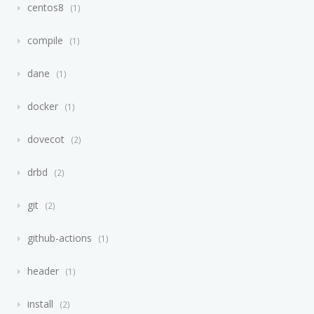
centos8
1
compile
1
dane
1
docker
1
dovecot
2
drbd
2
git
2
github-actions
1
header
1
install
2