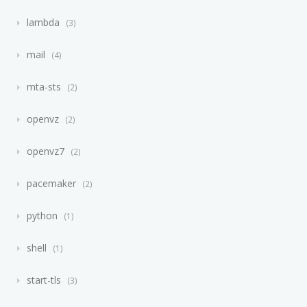
lambda
3
mail
4
mta-sts
2
openvz
2
openvz7
2
pacemaker
2
python
1
shell
1
start-tls
3