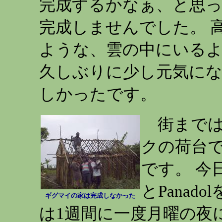
完成するかなぁ、と思
完成しませんでした。 
ような、雲の中にいる
久しぶりに少し元気に
しかったです。
街までは
クの荷台で
です。 今日は
とPanad
ギグマイの家は完成しなかった
は1週間に一度月曜の夜