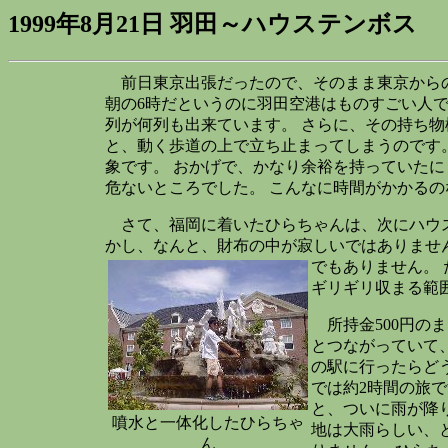
1999年8月21日 羽田～ハウステンボス
前日東京出張だったので、そのまま東京からの出
朝の6時だというのに羽田空港はものすごい人で
列が何列も出来ています。 さらに、その持ち
と、動く歩道の上で立ち止まってしまうのです
象です。 おかげで、かなり余裕を持っていたに
危ないところでした。 こんなに時間がかかるの
さて、福岡に着いたひらちゃんは、次にハウステ
かし、なんと、財布の中が寂しいではありません
でもありません。
ギリギリ収まる範
所持金500円のま
とつながっていて
の駅に行ったらど
では約2時間の旅
と、ついに雨が降
噴水と一体化したひらちゃ
地は大雨らしい、
ん