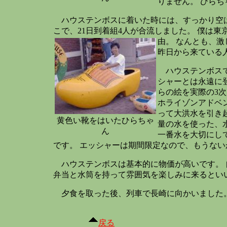
りません。 ひら
ハウステンボスに着いた時には、すっかり空は
こで、21日到着組4人が合流しました。 僕は
由。 なんとも、
昨日から来ている
ハウステンボスで
シャーとは永遠に
らの絵を実際の3
ホライゾンアドベ
って大洪水を引き
黄色い靴をはいたひらちゃ
量の水を使った、
ん
一番水を大切にし
です。 エッシャーは期間限定なので、もうな
ハウステンボスは基本的に物価が高いです。 自
弁当と水筒を持って雰囲気を楽しみに来るとい
夕食を取った後、列車で長崎に向かいました。
戻る