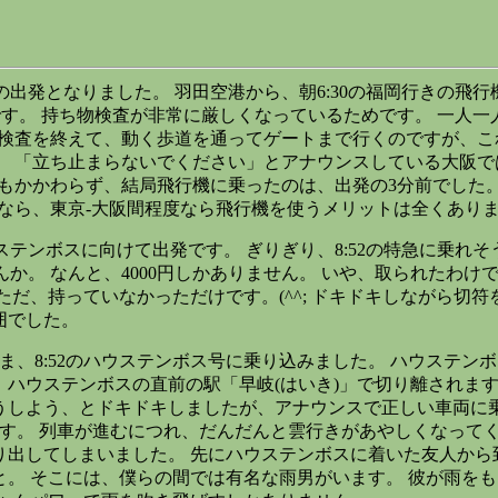
発となりました。 羽田空港から、朝6:30の福岡行きの飛行
す。 持ち物検査が非常に厳しくなっているためです。 一人
物検査を終えて、動く歩道を通ってゲートまで行くのですが、
。
「立ち止まらないでください」とアナウンスしている大阪で
もかかわらず、結局飛行機に乗ったのは、出発の3分前でした。
なら、東京-大阪間程度なら飛行機を使うメリットは全くあり
ンボスに向けて出発です。 ぎりぎり、8:52の特急に乗れそ
か。 なんと、4000円しかありません。 いや、取られたわけ
ただ、持っていなかっただけです。(^^; ドキドキしながら切
囲でした。
ま、8:52のハウステンボス号に乗り込みました。 ハウステン
、ハウステンボスの直前の駅「早岐(はいき)」で切り離されま
うしよう、とドキドキしましたが、アナウンスで正しい車両に乗
です。 列車が進むにつれ、だんだんと雲行きがあやしくなって
り出してしまいました。 先にハウステンボスに着いた友人から
と。
そこには、僕らの間では有名な雨男がいます。 彼が雨を