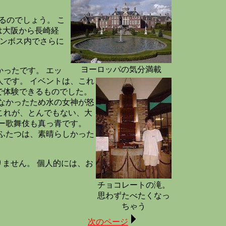
るのでしょう。 こ
は大阪から長崎経
ンボス内でさらに
ヨーロッパの気分満載
ったです。 エッ
人です。
イベントは、これ
で体験できるものでした。
なかったため水の女神が怒
これが、とんでもない、大
ー歌舞伎も真っ青です。
ふたつは、素晴らしかった
ません。 個人的には、お
チョコレートの滝。
思わずたべたくなっ
ちゃう
次のページ