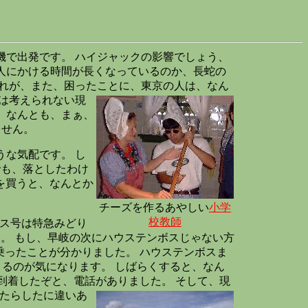
機で出発です。 ハイジャックの影響でしょう、
一人にかける時間が長くなっているのか、長蛇の
これが、また、困ったことに、東京の人は、なん
は考えられない現
 なんとも、まぁ、
ません。
うな気配です。 し
でも、落としたわけ
符を買うと、なんとか
チーズを作るあやしい
小学
校教師
ボス号は特急みどり
す。 もし、早岐の次にハウステンボスじゃない方
ったことが分かりました。 ハウステンボスま
くるのが気になります。 しばらくすると、なん
到着したぞと、電話がありました。 そして、現
もたらしたに違いあ