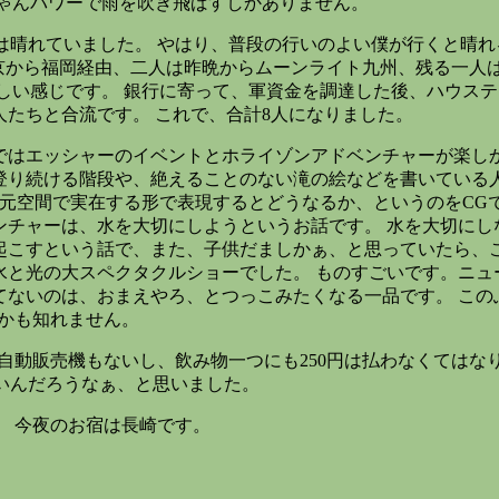
ちゃんパワーで雨を吹き飛ばすしかありません。
晴れていました。 やはり、普段の行いのよい僕が行くと晴れ
東京から福岡経由、二人は昨晩からムーンライト九州、残る一人
激しい感じです。
銀行に寄って、軍資金を調達した後、ハウステ
人たちと合流です。 これで、合計8人になりました。
はエッシャーのイベントとホライゾンアドベンチャーが楽しか
登り続ける階段や、絶えることのない滝の絵などを書いている
次元空間で実在する形で表現するとどうなるか、というのをCG
ンチャーは、水を大切にしようというお話です。 水を大切にし
起こすという話で、また、子供だましかぁ、と思っていたら、
水と光の大スペクタクルショーでした。 ものすごいです。ニュ
てないのは、おまえやろ、とつっこみたくなる一品です。 この
いかも知れません。
動販売機もないし、飲み物一つにも250円は払わなくてはなり
いんだろうなぁ、と思いました。
 今夜のお宿は長崎です。