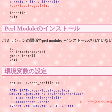
/usr/local/pgsql/lib
ldconfig

Perl Moduleのインストール
パミッションの関係でperl moduleがインストールされてい
su

cd interfaces/perl5

gmake install

環境変数の設定
PATH=$PATH:/usr/local/pgsql/bin

MANPATH=$MANPATH:/usr/local/pgsql/man

PGLIB=/usr/local/pgsql/lib

PGDATA=/share02/data               
<-- データベースの
export PATH MANPATH PGLIB PGDATA
