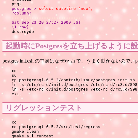
postgres=> 
select datetime 'now';
?column?

----------------------------

Sat Sep 23 20:27:27 2000 JST

(1 row)
起動時にPostgresを立ち上げるように
postgres.init.csh の中身はなぜか sh で、うまく動かないので、postg
cd

su

cp postgresql-6.5.3/contrib/linux/postgres.init.sh 
ln -s /etc/rc.d/init.d/postgres /etc/rc.d/rc3.d/S98p
ln -s /etc/rc.d/init.d/postgres /etc/rc.d/rc5.d/S98p
リグレッションテスト
cd

cd postgresql-6.5.3/src/test/regress

gmake clean
