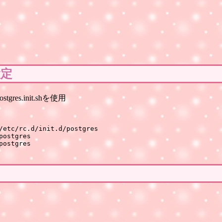
設定
res.init.shを使用
/etc/rc.d/init.d/postgres

ostgres

ostgres
