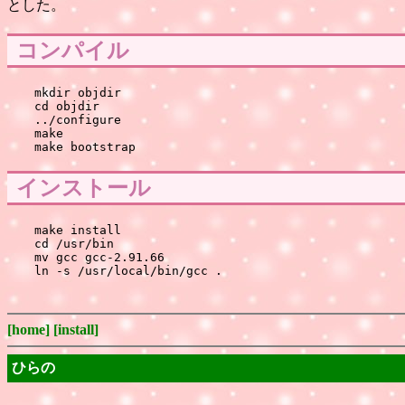
とした。
コンパイル
mkdir objdir

cd objdir

../configure

make

インストール
make install

cd /usr/bin

mv gcc gcc-2.91.66

[home]
[install]
ひらの