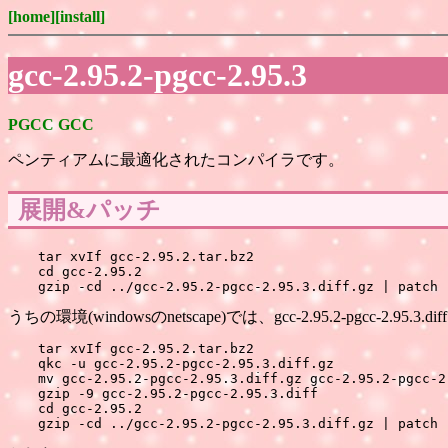
[home]
[install]
gcc-2.95.2-pgcc-2.95.3
PGCC
GCC
ペンティアムに最適化されたコンパイラです。
展開&パッチ
tar xvIf gcc-2.95.2.tar.bz2

cd gcc-2.95.2

うちの環境(windowsのnetscape)では、gcc-2.95.2-p
tar xvIf gcc-2.95.2.tar.bz2

qkc -u gcc-2.95.2-pgcc-2.95.3.diff.gz

mv gcc-2.95.2-pgcc-2.95.3.diff.gz gcc-2.95.2-pgcc-2.
gzip -9 gcc-2.95.2-pgcc-2.95.3.diff

cd gcc-2.95.2
