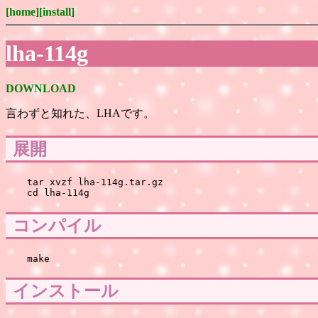
[home]
[install]
lha-114g
DOWNLOAD
言わずと知れた、LHAです。
展開
tar xvzf lha-114g.tar.gz

コンパイル
インストール